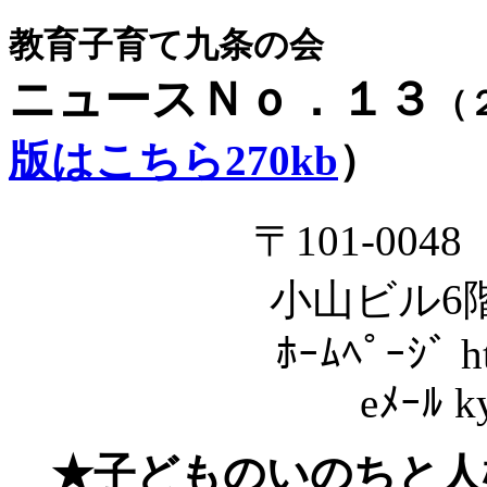
教育子育て九条の会
ニュースＮｏ．１３
（
版はこちら270kb
）
〒101-004
小山ビル6
ﾎｰﾑﾍﾟｰｼﾞ ht
eﾒｰﾙ k
★
子どものいのちと人