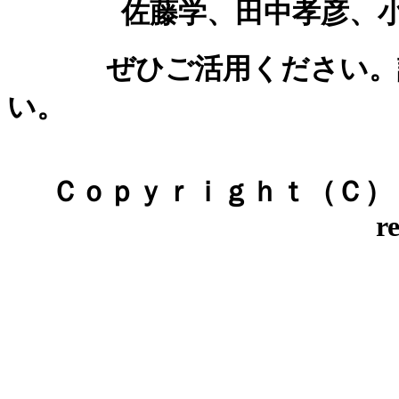
佐藤学、田中孝彦、小森
ぜひご活用ください。詳
い。
Ｃｏｐｙｒｉｇｈｔ（Ｃ）「教
r